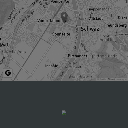
Leaflet
|
Tiles ©
basemap.at