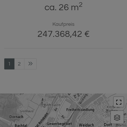
2
ca. 26 m
Kaufpreis
247.368,42 €
1
2