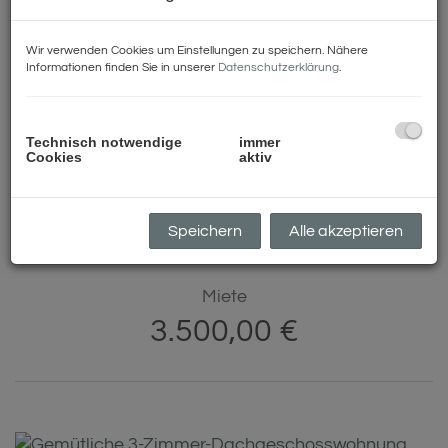
1
2
Wir verwenden Cookies um Einstellungen zu speichern. Nähere
Informationen finden Sie in unserer
Datenschutzerklärung
.
Technisch notwendige
immer
MODERNE GEWERBEHALLE MIT
Cookies
aktiv
BÜRO, LAGER UND TOP-
AUSSTATTUNG IN SCHWAZ ZU
VERMIETEN
Speichern
Alle akzeptieren
6130 Schwaz
Miete
3.500,00 €